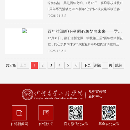
绿茵传情，共赴百年之约。1月18日，喜迎学校建校10
业教育学院等相关负责人和老师，春节留校学生齐聚现
0周年系列活动之2026新年“贺岁杯”校友足球联谊赛在
场，共赴这场暖心的新春之约。团拜会上，廖明首先代
白云校区霍英东文体中心运动场开赛。学校党委副书
[2026-01-21]
表学校向留校的师生员工致以最诚挚的新春问候，...
记、校长廖明，党委常委、宣传统战部部长曾献尼，校
友事务部部长陈晓玲，体育学院院长李尚胥，来自各地
百年壮阔新征程 同心筑梦向未来——学校第三届师生环校跑热力开跑
的校友代表、学校教职工等近百名师生校友齐聚一堂，
12月31日，辞旧迎新之际，学校第三届“百年壮阔新征
以足球为媒重温校园岁月，用竞技热忱点燃百年校庆的
程，同心筑梦向未来”师生迎新年环校跑活动在白云校
预热氛围。廖明为活动致辞，他代表学校向返校的校友
区热力启幕。学校党委副书记、校长廖明，党委常委、
[2025-12-31]
们致以热烈的欢迎和诚挚的新年问候。...
副校长田允波、林俊睦、张文峰出席活动，学校各职能
部门、二级学院及工会代表共1500余名师生参与，以
共57条
上页
1
2
3
4
5
6
下页
到第
页
跳转
奔跑的姿态告别2025、迎接新岁。活动由林俊睦主
持。开幕式上，廖明代表学校向参与活动的师生及幕后
工作人员致以衷心感谢与诚挚问候，他深情回顾了202
5年学校发展取得的累累硕果：...
党委宣传部
新闻中心
仲恺新闻网
仲恺校报
官方微信公众号
基金会公众号