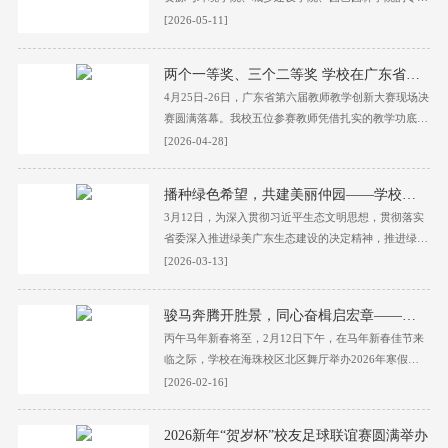
机械臂灵动伸展、多角度自由旋转，在舞台上稳健地划
家，以及驻仙塘镇科技特派员一行十二人，赴河源市东
[2026-05-11]
出优美的弧线。机器人精准的动作与现代舞台科技相融
源县仙塘镇开展新一轮产业发展供需对接。仙塘镇镇长
合，...
朱镇通、党委副书记邱龙华、农办主任黄招强，以及驻
两个一等奖、三个二等奖 学校在广东省第六届教师教学创新大赛中再创佳绩
仙塘镇帮镇扶村工作队队长周兆明，队员朱钒和汤猛参
4月25日-26日，广东省第六届教师教学创新大赛现场决
与座谈交流。座谈会上，邱龙华代表仙塘镇向专家团队
赛圆满落幕。我校五位参赛教师凭借扎实的教学功底和
介绍了该镇未来计划重点推进的六大产业项目，涵盖果
创新的教学理念，在激烈角逐中脱颖而出，最终荣获一
[2026-04-28]
树品种升级、富民工坊建设、...
等奖2项（园艺园林学院刘敏楠及其团队、经贸学院王
婧及其团队）、二等奖3项（农业与生物学院孙昀皓及
播种绿色希望，共建美丽仲园——学校开展植树活动
其团队、崔华威及其团队、外国语学院邹鹏及其团
3月12日，为深入贯彻习近平生态文明思想，贯彻落实
队），获奖总数创历史新高，实现了我校在该赛事中获
省委深入推进绿美广东生态建设的决定精神，推进绿美
奖数量与质量的双重突破，在省内各高校参赛成绩排名
校园建设，以“播种绿色希望，共建美丽仲园”为主题的
[2026-03-13]
中位居前列，彰显了学校持续推进教育教学改革创新的
第48个植树节活动在白云校区霍英东体育馆景观石右侧
显著成效。...
草地举行。党委书记翟雪梅，党委副书记、校长廖明，
骏马奔腾开胜景，同心奋楫启宏章——学校举行2026年春节留校学生团拜会
党委常委、副校长田允波、张文峰、徐玉娟，中层正职
丙午马年新春将至，2月12日下午，在马年新春佳节来
干部和青年志愿者代表等共同参加植树活动。植树活动
临之际，学校在海珠校区北区舞厅举办2026年寒假留
由张文峰主持。翟雪梅指出，本次植树活动既是响应国
校学生新春团拜会，师生欢聚一堂，一同迎接祥马新年
[2026-02-16]
家生态文明建设的时代号召，...
的到来。学校党委副书记、校长廖明，学校党委常委、
副校长徐玉娟，学生工作党委书记、学生工作部部长李
2026新年“贺岁杯”校友足球联谊赛圆满举办
伟东，团委书记杨珊珊以及学生工作部、团委、创新创