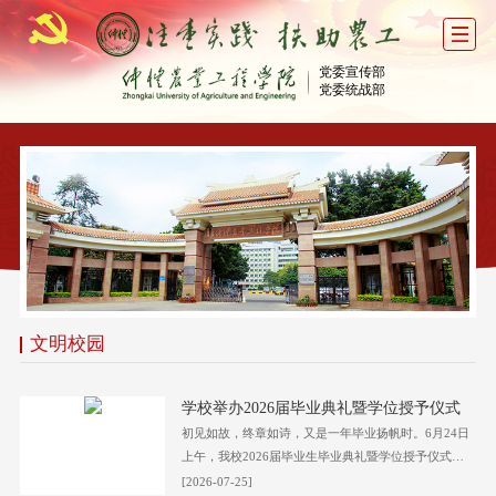
党委宣传部
党委统战部
文明校园
学校举办2026届毕业典礼暨学位授予仪式
初见如故，终章如诗，又是一年毕业扬帆时。6月24日
上午，我校2026届毕业生毕业典礼暨学位授予仪式在
白云校区霍英东体育馆举行，5390名本科生和698名研
[2026-07-25]