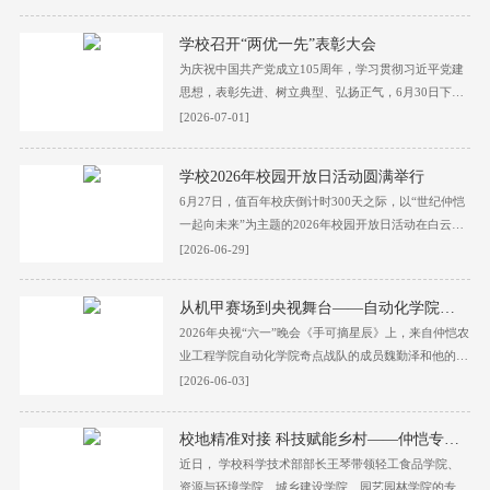
究生圆满完成学业，即将奔赴人生崭新征程。学校党委
书记翟雪梅，党委副书记、校长廖明，党委常委、副校
学校召开“两优一先”表彰大会
长田允波、林俊睦、徐玉娟，党委常委、纪委书记王春
为庆祝中国共产党成立105周年，学习贯彻习近平党建
涛出席本次典礼。各职能部门、二级学院负责人及师生
思想，表彰先进、树立典型、弘扬正气，6月30日下
代表齐聚现场，共同见证青春加冕时刻。毕业典礼由徐
午，学校在白云校区德新楼报告厅召开“两优一先”表彰
[2026-07-01]
玉娟主持，学位授予仪式环节由田允波主持。...
大会。校党委书记翟雪梅，党委副书记、校长廖明，副
校长田允波、林俊睦、张文峰、徐玉娟出席会议。“光
学校2026年校园开放日活动圆满举行
荣在党50年”党员、二级党组织书记、副书记、先进基
6月27日，值百年校庆倒计时300天之际，以“世纪仲恺
层党组织代表、优秀共产党员、优秀党务工作者等参加
一起向未来”为主题的2026年校园开放日活动在白云校
会议。会议由林俊睦主持。翟雪梅代表学校党委向全校
区举行。本次活动面向广大高考考生及家长全面开放，
[2026-06-29]
师生党员致以节日的问候，...
采用“线下实地探访+线上同步直播”相结合的形式，全
方位展示学校办学实力、专业特色、育人成果与校园风
从机甲赛场到央视舞台——自动化学院奇点战队的“摘星”之旅
貌。活动现场人头攒动、气氛热烈，众多考生和家长走
2026年央视“六一”晚会《手可摘星辰》上，来自仲恺农
进仲园，沉浸式体验大学生活。活动设置招生咨询、专
业工程学院自动化学院奇点战队的成员魏勤泽和他的同
题宣讲、重点实验室参观、科创成果展示、文化场馆游
伴，带着他的“机甲伙伴”登上了舞台，为全国小朋友展
[2026-06-03]
览、校园打卡巡游等多元板块。...
现了一场别开生面的炫酷科技秀。大放异彩：带着“硬
核机甲”登上央视舞台在央视一号演播厅炫目的灯光
校地精准对接 科技赋能乡村——仲恺专家团队赴仙塘镇推进新一轮产业合作
下，魏勤泽与奇点战队的成员们站在舞台中央，熟练地
近日， 学校科学技术部部长王琴带领轻工食品学院、
操控着身后的智能机器人。随着指令下达，机甲大师的
资源与环境学院、城乡建设学院、园艺园林学院的专